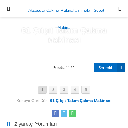
0212671
61 Çıtçıt Takım Çakma
Makinası
Anasayfa
»
61 Çıtçıt Takım Çakma Makinası
Sonraki
Fotoğraf: 1 / 5
1
2
3
4
5
Konuya Geri Dön:
61 Çıtçıt Takım Çakma Makinası
Ziyaretçi Yorumları