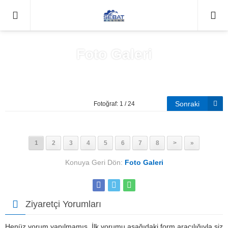
0212671
Foto Galeri
Anasayfa
»
Foto Galeri
Sonraki
Fotoğraf: 1 / 24
1
2
3
4
5
6
7
8
>
»
Konuya Geri Dön:
Foto Galeri
Ziyaretçi Yorumları
Henüz yorum yapılmamış. İlk yorumu aşağıdaki form aracılığıyla siz