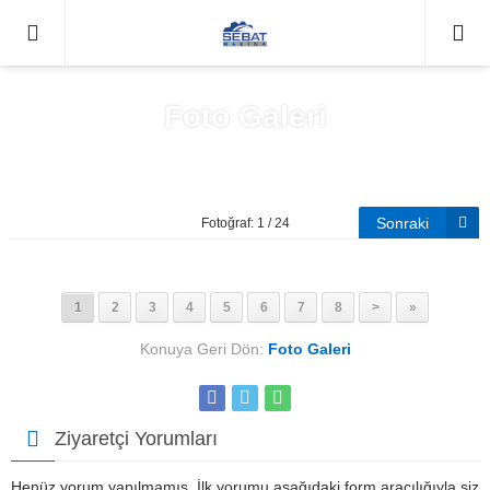
0212671
Foto Galeri
Anasayfa
»
Foto Galeri
Sonraki
Fotoğraf: 1 / 24
1
2
3
4
5
6
7
8
>
»
Konuya Geri Dön:
Foto Galeri
Ziyaretçi Yorumları
Henüz yorum yapılmamış. İlk yorumu aşağıdaki form aracılığıyla siz