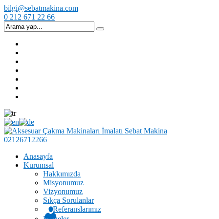
bilgi@sebatmakina.com
0 212 671 22 66
02126712266
Anasayfa
Kurumsal
Hakkımızda
Misyonumuz
Vizyonumuz
Sıkça Sorulanlar
Referanslarımız
Belgeler