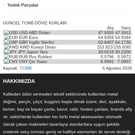
Yedek Parçalar
GÜNCEL TCMB DÖVİZ KURLARI
Alış
Satış
USD
ABD Doları
47.5055
47.5911
EUR
Euro
54.8356
54.9344
GBP
İngiliz Sterlini
63.8407
64.1736
KWD
Kuveyt Dinarı
153.8237
155.8365
JPY
Japon Yeni
30.0218
30.2206
RUB
Rus Rublesi
0.5796
0.5872
CNY
Çin Yuanı
6.9991
7.0907
Kaynak:
TCMB
6 Ağustos 2026
HAKKIMIZDA
Kaliteden ödün vermeden tekstil sektöründe kullanılan metal
düğme, perçin, çıtçıt, kuşgözü başta olmak üzere; deri, ayakkabı,
kemer, bay ve bayan çanta, bavul, valiz, hostes çantası, branda afiş
vb. sektörlerde kullanılan her türlü metal aksesuarları otomatik
olarak çakan makineleri tasarlayıp standartlara uygun şekilde
üreterek satış sonrası geniş ve kalifiye elamanları ile servis desteği