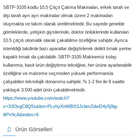
SBTP-3105 kodlu 10.5 Çıtçıt Çakma Makinaları, erkek tarafı ve
dişi tarafı ayrı ayrı makinalar olmak üzere 2 makinadan
oluşmakta ve takım olarak üretilmektedir. Bu sayede genelde
gömleklerde, yetişkin giysilerinde, doktor önlüklerinde kullanılan
10.5 çıtçıtı otomatik olarak çakabilme özelliğine sahiptir. Ayrıca
istenildiği takdirde bazı aparatlar değiştirilerek delikli tırnak yerine
kapaklı tırnak da çakılabilir. SBTP-3105 Makinemiz kolay
kullanıma, basit ürün değiştirme tekniğine, her ürüne ayarlanabilir
özelliğine ve malzeme seçmeden yüksek performansla
çalışabilen teknolojik donanıma sahiptir. % 1-2 fire ile 8 saatte
yaklaşık 3.500 adet ürün çakabilmektedir.
https://www.youtube.com/watch?
v=33I3vgC8Q5s&list=PLvhyXnWBXSJcbmZdwD4y5j9ig-
ItPV4cA&index=6
Ürün Görselleri