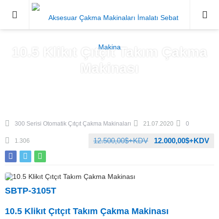
0212671
10.5 Klikıt Çıtçıt Takım Çakma
Makinası
Anasayfa
»
Ürünler
»
Makinalar
»
300 Serisi Otomatik Çıtçıt
Çakma Makinaları
300 Serisi Otomatik Çıtçıt Çakma Makinaları
21.07.2020
0
12.500,00$+KDV
12.000,00$+KDV
1.306
SBTP-3105T
Kampanyalı Fiyat
10.5 Klikıt Çıtçıt Takım Çakma Makinası