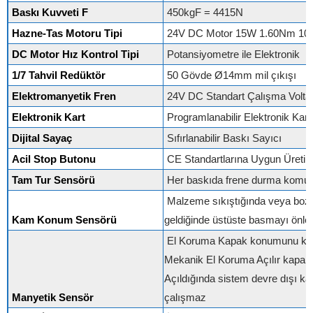
Baskı Kuvveti F
450kgF = 4415N
Hazne-Tas Motoru Tipi
24V DC Motor 15W 1.60Nm 10
DC Motor Hız Kontrol Tipi
Potansiyometre ile Elektronik
1/7 Tahvil Redüktör
50 Gövde Ø14mm mil çıkışı
Elektromanyetik Fren
24V DC Standart Çalışma Voltaj
Elektronik Kart
Programlanabilir Elektronik Kart
Dijital Sayaç
Sıfırlanabilir Baskı Sayıcı
Acil Stop Butonu
CE Standartlarına Uygun Üreti
Tam Tur Sensörü
Her baskıda frene durma komutu
Malzeme sıkıştığında veya bo
Kam Konum Sensörü
geldiğinde üstüste basmayı önley
El Koruma Kapak konumunu kon
Mekanik El Koruma Açılır kapanı
Açıldığında sistem devre dışı ka
Manyetik Sensör
çalışmaz