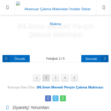
0212671
Ø6.5mm Memeli Perçin
Çakma Makinası
Anasayfa
»
Ø6.5mm Memeli Perçin Çakma Makinası
Önceki
Sonraki
Fotoğraf: 2 / 5
1
2
3
4
5
Konuya Geri Dön:
Ø6.5mm Memeli Perçin Çakma Makinası
Ziyaretçi Yorumları