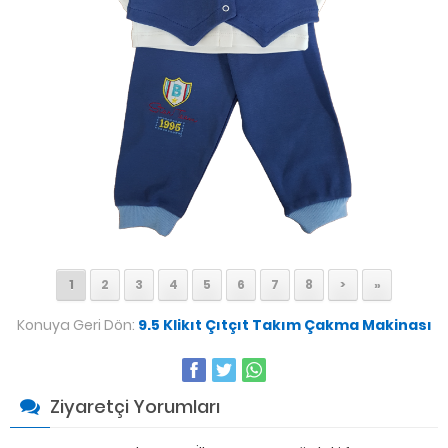
1
2
3
4
5
6
7
8
>
»
Konuya Geri Dön:
9.5 Klikıt Çıtçıt Takım Çakma Makinası
Ziyaretçi Yorumları