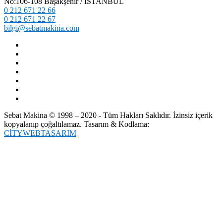
No:106-108 Başakşehir / İSTANBUL
0 212 671 22 66
0 212 671 22 67
bilgi@sebatmakina.com
Sebat Makina © 1998 – 2020 - Tüm Hakları Saklıdır. İzinsiz içerik
kopyalanıp çoğaltılamaz. Tasarım & Kodlama:
CİTYWEBTASARIM