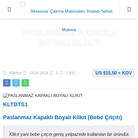
0212671
PASLANMAZ KAPAKLI
BOYALI KLİKIT
Anasayfa
»
Ürünler
»
Aksesuarlar
»
Çıtçıtlar
»
Klikıtlar
US $15,50 + KDV
Klikıtlar
29.04.2024
0
1.841
KLTDTS1
Paslanmaz Kapaklı Boyalı Klikıt (Bebe Çıtçıtı)
Klikıt yani bebe çıtçıtı geniş yelpazede kullanılan bir üründür.