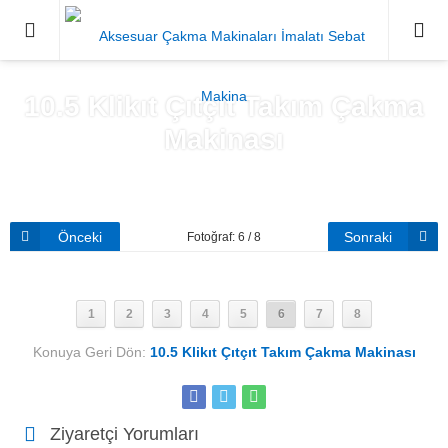
0212671
10.5 Klikıt Çıtçıt Takım Çakma
Makinası
Anasayfa
»
10.5 Klikıt Çıtçıt Takım Çakma Makinası
Önceki
Sonraki
Fotoğraf: 6 / 8
1
2
3
4
5
6
7
8
Konuya Geri Dön:
10.5 Klikıt Çıtçıt Takım Çakma Makinası
Ziyaretçi Yorumları