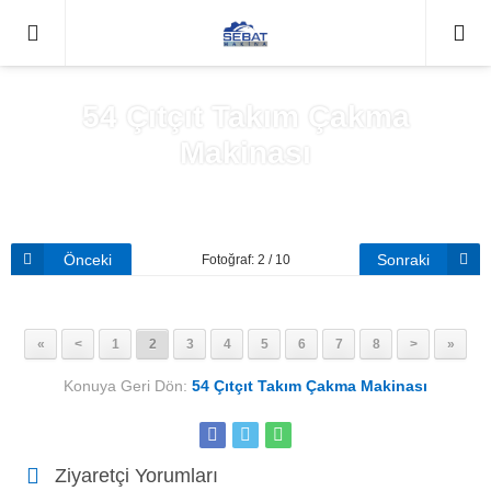
0212671
54 Çıtçıt Takım Çakma
Makinası
Anasayfa
»
54 Çıtçıt Takım Çakma Makinası
Önceki
Sonraki
Fotoğraf: 2 / 10
«
<
1
2
3
4
5
6
7
8
>
»
Konuya Geri Dön:
54 Çıtçıt Takım Çakma Makinası
Ziyaretçi Yorumları